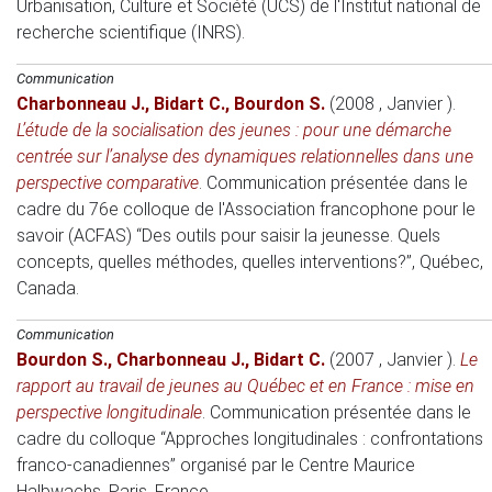
Urbanisation, Culture et Société (UCS) de l'Institut national de
recherche scientifique (INRS)
.
Communication
Charbonneau J.
,
Bidart C.
,
Bourdon S.
(2008 , Janvier )
.
L’étude de la socialisation des jeunes : pour une démarche
centrée sur l’analyse des dynamiques relationnelles dans une
perspective comparative
.
Communication présentée dans le
cadre du 76e colloque de l'Association francophone pour le
savoir (ACFAS) “Des outils pour saisir la jeunesse. Quels
concepts, quelles méthodes, quelles interventions?”
, Québec,
Canada.
Communication
Bourdon S.
,
Charbonneau J.
,
Bidart C.
(2007 , Janvier )
.
Le
rapport au travail de jeunes au Québec et en France : mise en
perspective longitudinale
.
Communication présentée dans le
cadre du colloque “Approches longitudinales : confrontations
franco-canadiennes” organisé par le Centre Maurice
Halbwachs
, Paris, France.