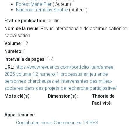
Forest Marie-Pier
( Auteur )
Nadeau-Tremblay Sophie
( Auteur )
État de publication:
publié
Nom de la revue:
Revue internationale de communication et
socialisation
Volume:
12
Numéro:
1
Intervalle de pages:
1-4
URL:
https://www.revuerics.com/portfolio-item/annee-
2025-volume-12-numero-1-processus-en-jeu-entre-
personnes-chercheuses-et-intervenantes-des-milieux-
scolaires-dans-des-projets-de-recherche-participative/
Mots clé(s):
Dimension(s):
Théorie de
l'activité:
Appartenance:
Contributeur·rice·s
Chercheur·e·s CRIRES