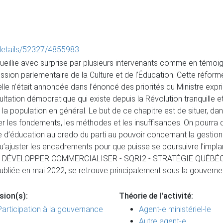
/details/52327/4855983
eillie avec surprise par plusieurs intervenants comme en témoig
ission parlementaire de la Culture et de l’Éducation. Cette réfo
u’elle n’était annoncée dans l’énoncé des priorités du Ministre e
ltation démocratique qui existe depuis la Révolution tranquille e
 la population en général. Le but de ce chapitre est de situer, d
uter les fondements, les méthodes et les insuffisances. On pourra
 d’éducation au credo du parti au pouvoir concernant la gestion 
ve qu’ajuster les encadrements pour que puisse se poursuivre l’imp
ENTER DÉVELOPPER COMMERCIALISER - SQRI2 - STRATÉGIE QUÉ
liée en mai 2022, se retrouve principalement sous la gouverne d
sion(s):
Théorie de l'activité:
Participation à la gouvernance
Agent-e ministériel-le
Autre agent-e