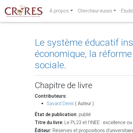
À propos
Chercheur·euses
Étudi
Le système éducatif ins
économique, la réforme s
sociale.
Chapitre de livre
Contributeurs:
Savard Denis
( Auteur )
État de publication:
publié
Titre du livre:
Le PL23 et l’INEE : excellence ou
Éditeur:
Réserves et propositions d’universitair