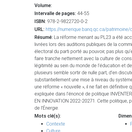
Volume:
Intervalle de pages:
44-55
ISBN:
978-2-9822720-0-2
URL:
https://numerique.banq.qc.ca/patrimoine
Résumé:
La réforme menant au PL23 a été accu
livrées lors des auditions publiques de la comm
électoral du parti porté au pouvoir, pas plus q
faire tranche nettement avec la culture de consu
légitimité au sein du monde de l’éducation et de
plusieurs semble sortir de nulle part, d’en disc
substantiellement une mise à niveau du système
une réforme « nouvelle », il ne fait en définiti
expliquée dans l’énoncé de politique INV
EN INNOVATION 2022-20271. Cette politique, pub
de l’Énergie.
Mots clé(s):
Dimen
Contexte
Culture