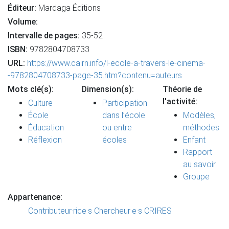
Éditeur:
Mardaga Éditions
Volume:
Intervalle de pages:
35-52
ISBN:
9782804708733
URL:
https://www.cairn.info/l-ecole-a-travers-le-cinema-
-9782804708733-page-35.htm?contenu=auteurs
Mots clé(s):
Dimension(s):
Théorie de
l'activité:
Culture
Participation
École
dans l’école
Modèles,
Éducation
ou entre
méthodes
Réflexion
écoles
Enfant
Rapport
au savoir
Groupe
Appartenance:
Contributeur·rice·s
Chercheur·e·s CRIRES