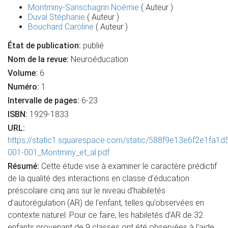
Montminy-Sanschagrin Noémie
( Auteur )
Duval Stéphanie
( Auteur )
Bouchard Caroline
( Auteur )
État de publication:
publié
Nom de la revue:
Neuroéducation
Volume:
6
Numéro:
1
Intervalle de pages:
6-23
ISBN:
1929-1833
URL:
https://static1.squarespace.com/static/588f9e13e6f2e1f
001-001_Montminy_et_al.pdf
Résumé:
Cette étude vise à examiner le caractère prédictif
de la qualité des interactions en classe d’éducation
préscolaire cinq ans sur le niveau d’habiletés
d’autorégulation (AR) de l’enfant, telles qu’observées en
contexte naturel. Pour ce faire, les habiletés d’AR de 32
enfants provenant de 9 classes ont été observées à l’aide