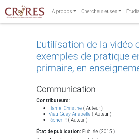
À propos
Chercheur·euses
Étudi
L’utilisation de la vidéo
exemples de pratique en
primaire, en enseignem
Communication
Contributeurs:
Hamel Christine
( Auteur )
Viau-Guay Anabelle
( Auteur )
Richer P.
( Auteur )
État de publication:
Publiée (2015 )