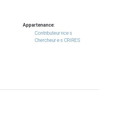
Appartenance:
Contributeur·rice·s
Chercheur·e·s CRIRES