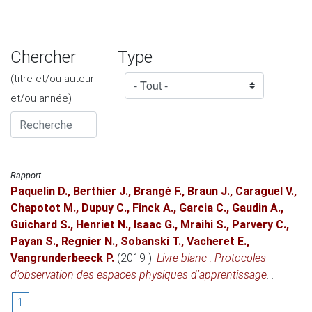
Chercher
Type
(titre et/ou auteur
et/ou année)
Rapport
Paquelin D.
,
Berthier J.
,
Brangé F.
,
Braun J.
,
Caraguel V.
,
Chapotot M.
,
Dupuy C.
,
Finck A.
,
Garcia C.
,
Gaudin A.
,
Guichard S.
,
Henriet N.
,
Isaac G.
,
Mraihi S.
,
Parvery C.
,
Payan S.
,
Regnier N.
,
Sobanski T.
,
Vacheret E.
,
Vangrunderbeeck P.
(2019 )
.
Livre blanc : Protocoles
d’observation des espaces physiques d’apprentissage
. .
1