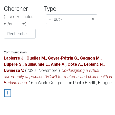
Chercher
Type
(titre et/ou auteur
et/ou année)
Communication
Lapierre J.
,
Ouellet M.
,
Goyer-Pétrin G.
,
Gagnon M.
,
Dupéré S.
,
Guillaumie L.
,
Anne A.
,
Côté A.
,
Leblanc N.
,
Uwineza V.
(2020 , Novembre )
.
Co-designing a virtual
community of practice (VCoP) for maternal and child health in
Burkina Faso
.
16th World Congress on Public Health
, En ligne.
1