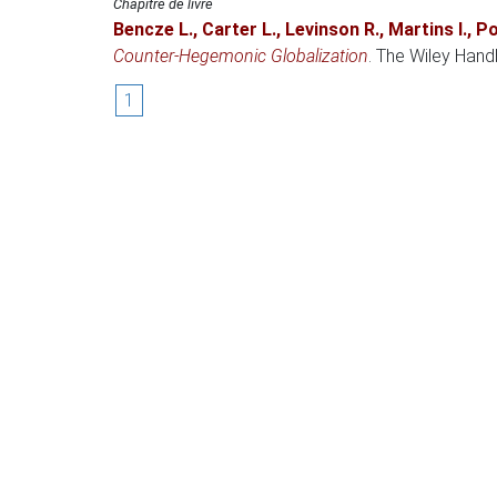
Chapitre de livre
Bencze L.
,
Carter L.
,
Levinson R.
,
Martins I.
,
Po
Counter‐Hegemonic Globalization
.
The Wiley Hand
1