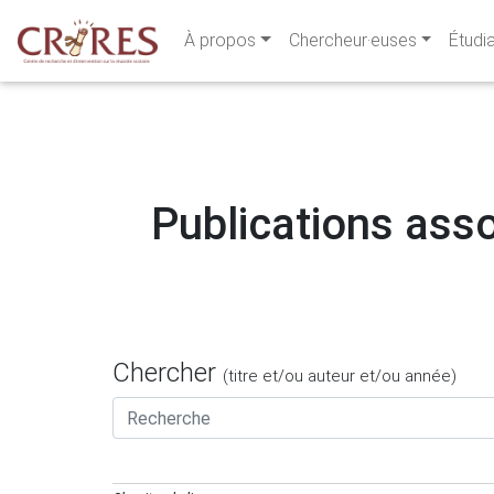
À propos
Chercheur·euses
Étudi
Publications asso
Chercher
(titre et/ou auteur et/ou année)