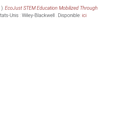
 )
.
EcoJust STEM Education Mobilized Through
États-Unis
: Wiley-Blackwell . Disponible:
ici