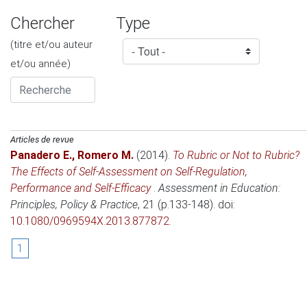
Chercher
Type
(titre et/ou auteur
et/ou année)
Articles de revue
Panadero E.
,
Romero M.
(2014)
.
To Rubric or Not to Rubric?
The Effects of Self-Assessment on Self-Regulation,
Performance and Self-Efficacy
.
Assessment in Education:
Principles, Policy & Practice
, 21 (p.133-148). doi:
10.1080/0969594X.2013.877872
.
1