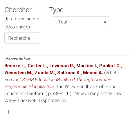
Chercher
Type
(titre et/ou auteur
et/ou année)
Chapitre de livre
Bencze L.
,
Carter L.
,
Levinson R.
,
Martins I.
,
Pouliot C.
,
Weinstein M.
,
Zouda M.
,
Saltman K.
,
Means A.
(2018 )
.
EcoJust STEM Education Mobilized Through Counter‐
Hegemonic Globalization
.
The Wiley Handbook of Global
Educational Reform ( p.389-411 )
, New Jersey, États-Unis
:
Wiley-Blackwell . Disponible:
ici
1