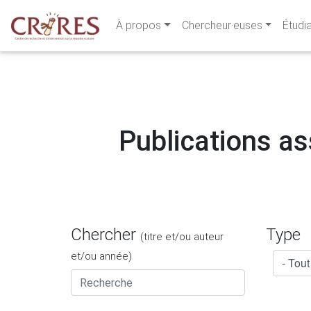
À propos
Chercheur·euses
Étudi
Publications ass
Chercher
Type
(titre et/ou auteur
et/ou année)