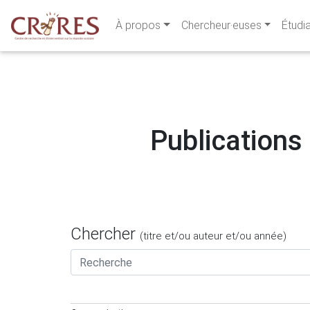
À propos
Chercheur·euses
Étudi
Publications 
Chercher
(titre et/ou auteur et/ou année)