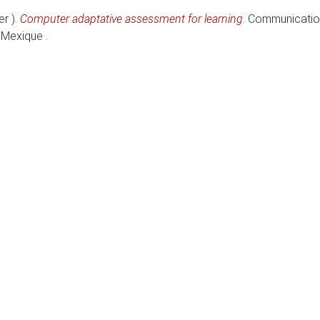
er )
.
Computer adaptative assessment for learning
.
Communication
 Mexique .