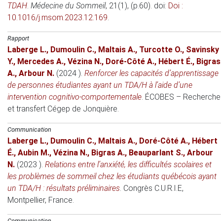
TDAH
.
Médecine du Sommeil
, 21(1), (p.60). doi:
Doi :
10.1016/j.msom.2023.12.169
.
Rapport
Laberge L.
,
Dumoulin C.
,
Maltais A.
,
Turcotte O.
,
Savinsky
Y.
,
Mercedes A.
,
Vézina N.
,
Doré-Côté A.
,
Hébert É.
,
Bigras
A.
,
Arbour N.
(2024 )
.
Renforcer les capacités d’apprentissage
de personnes étudiantes ayant un TDA/H à l’aide d’une
intervention cognitivo-comportementale
.
ÉCOBES – Recherche
et transfert
Cégep de Jonquière.
Communication
Laberge L.
,
Dumoulin C.
,
Maltais A.
,
Doré-Côté A.
,
Hébert
É.
,
Aubin M.
,
Vézina N.
,
Bigras A.
,
Beauparlant S.
,
Arbour
N.
(2023 )
.
Relations entre l’anxiété, les difficultés scolaires et
les problèmes de sommeil chez les étudiants québécois ayant
un TDA/H : résultats préliminaires
.
Congrès C.U.R.I.E
,
Montpellier, France.
Communication