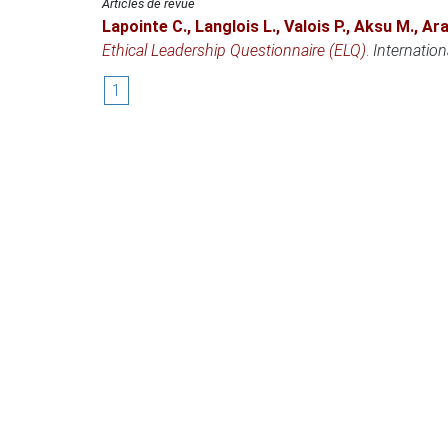
Articles de revue
Lapointe C.
,
Langlois L.
,
Valois P.
,
Aksu M.
,
Ara
Ethical Leadership Questionnaire (ELQ)
.
Internation
1