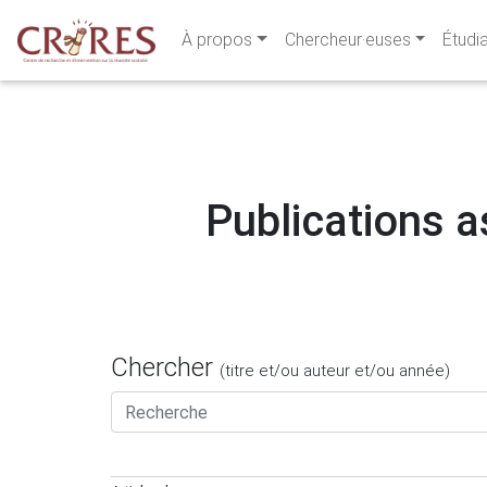
À propos
Chercheur·euses
Étudi
Publications as
Chercher
(titre et/ou auteur et/ou année)