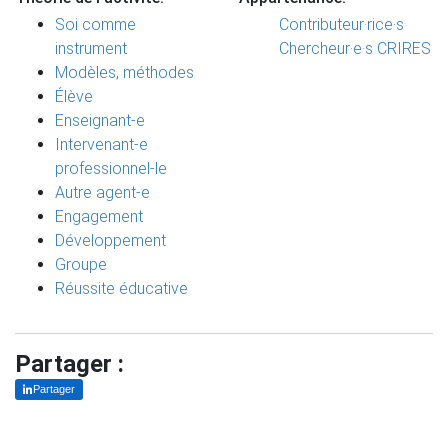
Soi comme
Contributeur·rice·s
instrument
Chercheur·e·s CRIRES
Modèles, méthodes
Élève
Enseignant-e
Intervenant-e
professionnel-le
Autre agent-e
Engagement
Développement
Groupe
Réussite éducative
Partager :
Partager