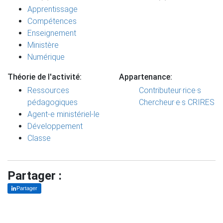
Apprentissage
Compétences
Enseignement
Ministère
Numérique
Théorie de l'activité:
Appartenance:
Ressources
Contributeur·rice·s
pédagogiques
Chercheur·e·s CRIRES
Agent-e ministériel-le
Développement
Classe
Partager :
Partager