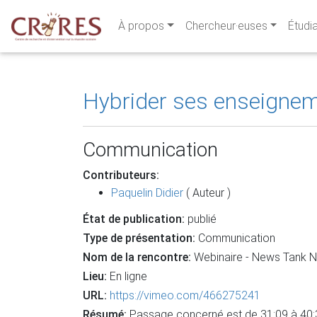
À propos
Chercheur·euses
Étudi
Hybrider ses enseigneme
Communication
Contributeurs:
Paquelin Didier
( Auteur )
État de publication:
publié
Type de présentation:
Communication
Nom de la rencontre:
Webinaire - News Tank 
Lieu:
En ligne
URL:
https://vimeo.com/466275241
Résumé:
Passage concerné est de 31:09 à 40: