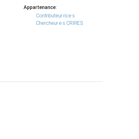
Appartenance:
Contributeur·rice·s
Chercheur·e·s CRIRES