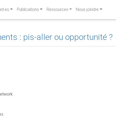
ant·es
Publications
Ressources
Nous joindre
nts : pis-aller ou opportunité ?
Network
31.