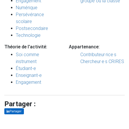
Engagement
groupe ou la classe
Numérique
Persévérance
scolaire
Postsecondaire
Technologie
Théorie de l'activité:
Appartenance:
Soi comme
Contributeur·rice·s
instrument
Chercheur·e·s CRIRES
Étudiant-e
Enseignant-e
Engagement
Partager :
Partager