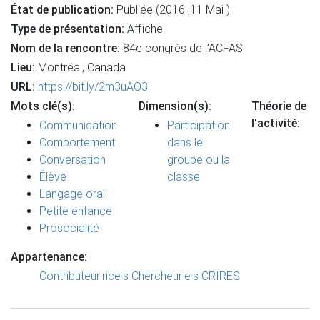
État de publication:
Publiée (2016 ,11 Mai )
Type de présentation:
Affiche
Nom de la rencontre:
84e congrès de l’ACFAS
Lieu:
Montréal, Canada
URL:
https://bit.ly/2m3uAO3
Mots clé(s):
Dimension(s):
Théorie de
l'activité:
Communication
Participation
Comportement
dans le
Conversation
groupe ou la
Élève
classe
Langage oral
Petite enfance
Prosocialité
Appartenance:
Contributeur·rice·s
Chercheur·e·s CRIRES