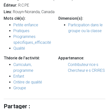
Éditeur:
R.C.P.E
Lieu:
Rouyn-Noranda, Canada
Mots clé(s):
Dimension(s):
Petite enfance
Participation dans le
Pratiques
groupe ou la classe
Programmes
spécifiques_efficacité
Qualité
Théorie de l'activité:
Appartenance:
Curriculum,
Contributeur·rice·s
programme
Chercheur·e·s CRIRES
Enfant
Critère de qualité
Groupe
Partager :