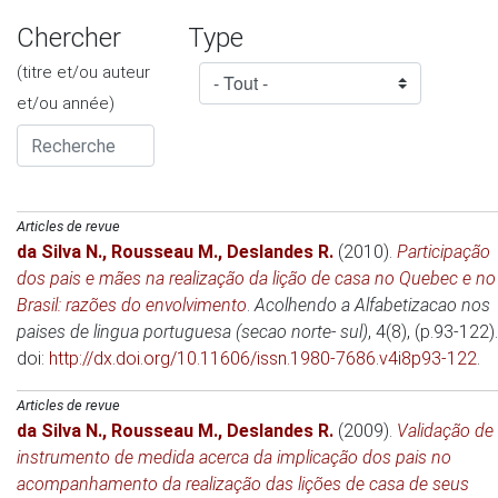
Chercher
Type
(titre et/ou auteur
et/ou année)
Articles de revue
da Silva N.
,
Rousseau M.
,
Deslandes R.
(2010)
.
Participação
dos pais e mães na realização da lição de casa no Quebec e no
Brasil: razões do envolvimento
.
Acolhendo a Alfabetizacao nos
paises de lingua portuguesa (secao norte- sul)
, 4(8), (p.93-122).
doi:
http://dx.doi.org/10.11606/issn.1980-7686.v4i8p93-122
.
Articles de revue
da Silva N.
,
Rousseau M.
,
Deslandes R.
(2009)
.
Validação de
instrumento de medida acerca da implicação dos pais no
acompanhamento da realização das lições de casa de seus