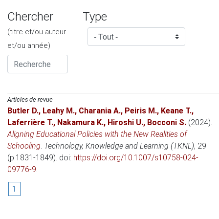
Chercher
Type
(titre et/ou auteur
et/ou année)
Articles de revue
Butler D.
,
Leahy M.
,
Charania A.
,
Peiris M.
,
Keane T.
,
Laferrière T.
,
Nakamura K.
,
Hiroshi U.
,
Bocconi S.
(2024)
.
Aligning Educational Policies with the New Realities of
Schooling
.
Technology, Knowledge and Learning (TKNL)
, 29
(p.1831-1849). doi:
https://doi.org/10.1007/s10758-024-
09776-9
.
1