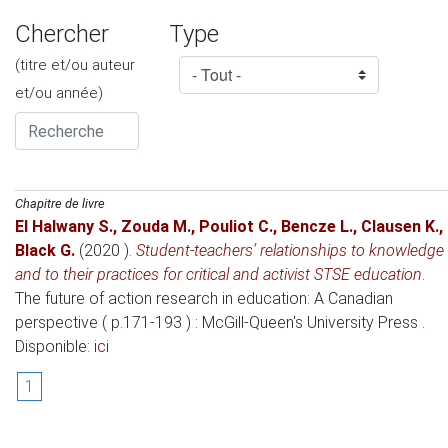
Chercher
Type
(titre et/ou auteur
et/ou année)
Chapitre de livre
El Halwany S.
,
Zouda M.
,
Pouliot C.
,
Bencze L.
,
Clausen K.
,
Black G.
(2020 )
.
Student-teachers’ relationships to knowledge
and to their practices for critical and activist STSE education
.
The future of action research in education: A Canadian
perspective ( p.171-193 )
: McGill-Queen's University Press .
Disponible:
ici
1