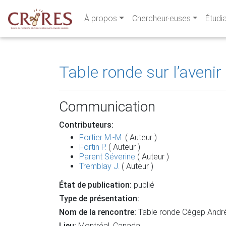
À propos
Chercheur·euses
Étudi
Table ronde sur l’aven
Communication
Contributeurs:
Fortier M.-M.
( Auteur )
Fortin P.
( Auteur )
Parent Séverine
( Auteur )
Tremblay J.
( Auteur )
État de publication:
publié
Type de présentation:
.
Nom de la rencontre:
Table ronde Cégep Andr
Lieu:
Montréal, Canada