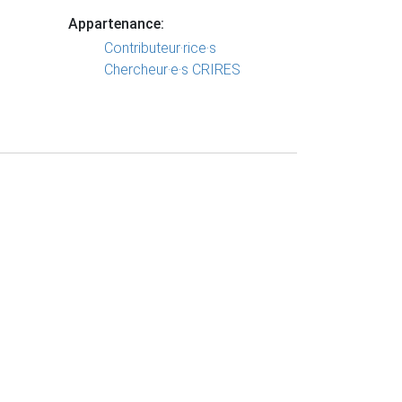
Appartenance:
Contributeur·rice·s
Chercheur·e·s CRIRES