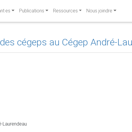
ant·es
Publications
Ressources
Nous joindre
ir des cégeps au Cégep André-La
é-Laurendeau