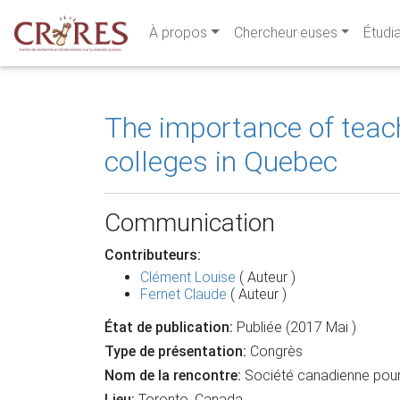
À propos
Chercheur·euses
Étudi
The importance of teach
colleges in Quebec
Communication
Contributeurs:
Clément Louise
( Auteur )
Fernet Claude
( Auteur )
État de publication:
Publiée (2017 Mai )
Type de présentation:
Congrès
Nom de la rencontre:
Société canadienne pour 
Lieu:
Toronto, Canada