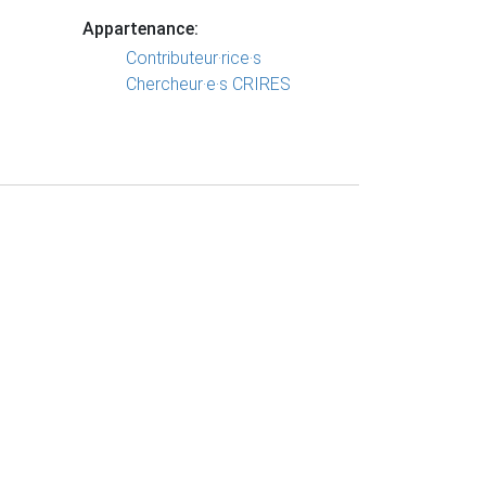
Appartenance:
Contributeur·rice·s
Chercheur·e·s CRIRES