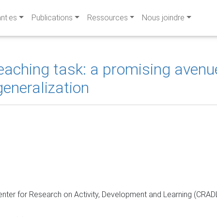
ant·es
Publications
Ressources
Nous joindre
' teaching task: a promising aven
generalization
nter for Research on Activity, Development and Learning (CRAD