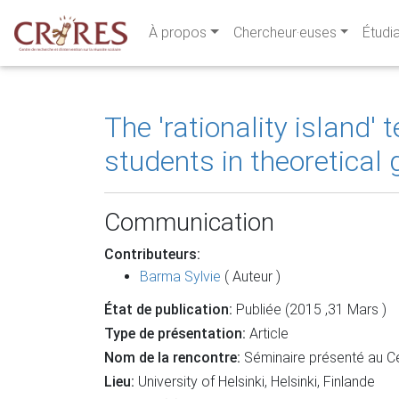
À propos
Chercheur·euses
Étudi
The 'rationality island
students in theoretical 
Communication
Contributeurs:
Barma Sylvie
( Auteur )
État de publication:
Publiée (2015 ,31 Mars )
Type de présentation:
Article
Nom de la rencontre:
Séminaire présenté au Ce
Lieu:
University of Helsinki, Helsinki, Finlande