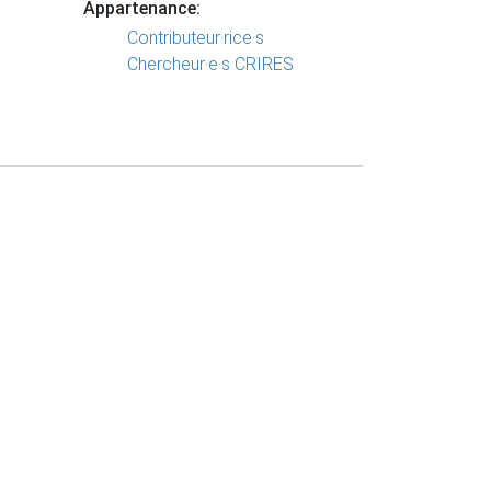
Appartenance:
Contributeur·rice·s
Chercheur·e·s CRIRES