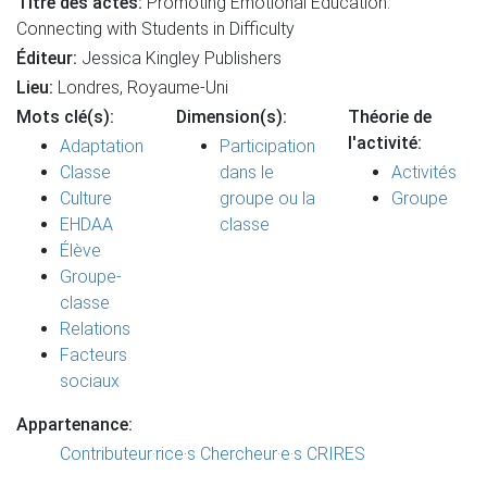
Titre des actes:
Promoting Emotional Education:
Connecting with Students in Difficulty
Éditeur:
Jessica Kingley Publishers
Lieu:
Londres, Royaume-Uni
Mots clé(s):
Dimension(s):
Théorie de
l'activité:
Adaptation
Participation
Classe
dans le
Activités
Culture
groupe ou la
Groupe
EHDAA
classe
Élève
Groupe-
classe
Relations
Facteurs
sociaux
Appartenance:
Contributeur·rice·s
Chercheur·e·s CRIRES