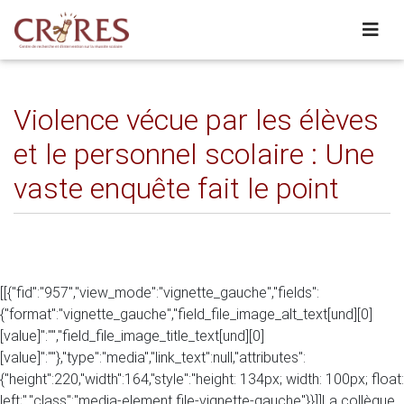
Violence vécue par les élèves
et le personnel scolaire : Une
vaste enquête fait le point
[[{"fid":"957","view_mode":"vignette_gauche","fields":
{"format":"vignette_gauche","field_file_image_alt_text[und][0]
[value]":"","field_file_image_title_text[und][0]
[value]":""},"type":"media","link_text":null,"attributes":
{"height":220,"width":164,"style":"height: 134px; width: 100px; float:
left;","class":"media-element file-vignette-gauche"}}]]La collègue