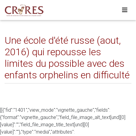
Une école d'été russe (aout,
2016) qui repousse les
limites du possible avec des
enfants orphelins en difficulté
[[{"fid":"1401","view_mode":"vignette_gauche","fields":
{"format":"vignette_gauche","field_file_image_alt_text[und][0]
[value]":"","field_file_image_title_text[und][0]
[value]":""},"type":"media","attributes":