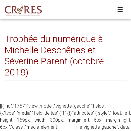
Trophée du numérique à
Michelle Deschênes et
Séverine Parent (octobre
2018)
[[{"fid":"1757","view_mode":"vignette_gauche","fields":
{},"type":"media","field_deltas":{"1":{}},"attributes":{"style":"float: left;
height: 169px; width: 300px; margin-left: 6px; margin-right:
6px;","class":"media-element file-vignette-gauche","data-