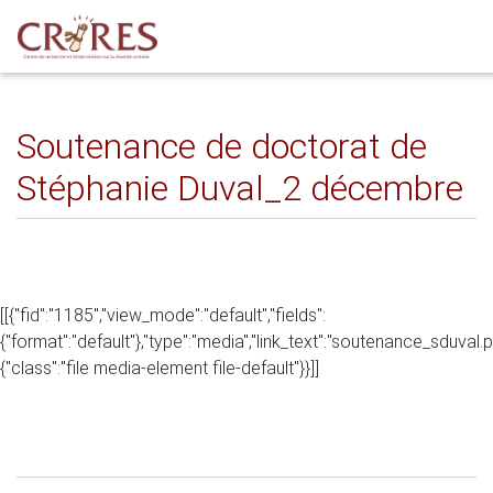
Soutenance de doctorat de
Stéphanie Duval_2 décembre
[[{"fid":"1185","view_mode":"default","fields":
{"format":"default"},"type":"media","link_text":"soutenance_sduval.pd
{"class":"file media-element file-default"}}]]