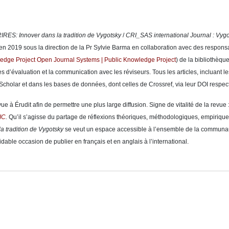
IRES: Innover dans la tradition de Vygotsky
/
CRI_SAS international Journal : Vygo
é en 2019 sous la direction de la Pr Sylvie Barma en collaboration avec des respo
edge Project
Open Journal Systems | Public Knowledge Project
) de la bibliothèqu
rilles d’évaluation et la communication avec les réviseurs.
Tous les articles, incluant 
cholar et dans les bases de données, dont celles de Crossref, via leur DOI respect
vue à Érudit afin de permettre une plus large diffusion. Signe de vitalité de la revu
RIC
.
Qu’il s’agisse du partage de réflexions théoriques, méthodologiques, empiriqu
a tradition de Vygotsky
se veut un espace accessible à l’ensemble de la communaut
idable occasion de publier en français et en anglais à l’international.