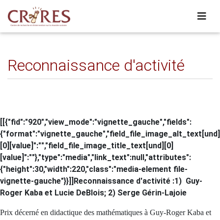
Reconnaissance d'activité
[[{"fid":"920","view_mode":"vignette_gauche","fields":
{"format":"vignette_gauche","field_file_image_alt_text[und]
[0][value]":"","field_file_image_title_text[und][0]
[value]":""},"type":"media","link_text":null,"attributes":
{"height":30,"width":220,"class":"media-element file-
vignette-gauche"}}]]Reconnaissance d'activité :1) Guy-
Roger Kaba et Lucie DeBlois; 2) Serge Gérin-Lajoie
Prix décerné en didactique des mathématiques à Guy-Roger Kaba et