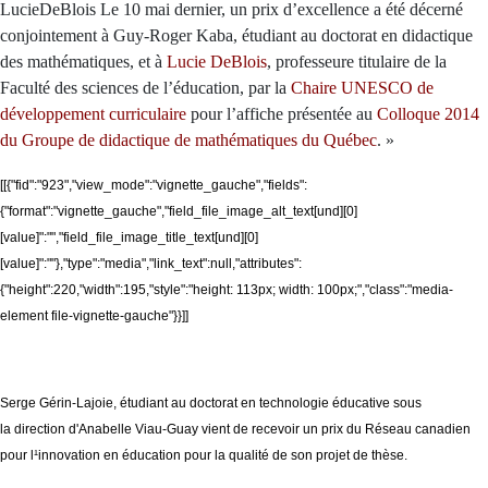
LucieDeBlois Le 10 mai dernier, un prix d’excellence a été décerné
conjointement à Guy-Roger Kaba, étudiant au doctorat en didactique
des mathématiques, et à
Lucie DeBlois
, professeure titulaire de la
Faculté des sciences de l’éducation, par la
Chaire UNESCO de
développement curriculaire
pour l’affiche présentée au
Colloque 2014
du Groupe de didactique de mathématiques du Québec
. »
[[{"fid":"923","view_mode":"vignette_gauche","fields":
{"format":"vignette_gauche","field_file_image_alt_text[und][0]
[value]":"","field_file_image_title_text[und][0]
[value]":""},"type":"media","link_text":null,"attributes":
{"height":220,"width":195,"style":"height: 113px; width: 100px;","class":"media-
element file-vignette-gauche"}}]]
Serge Gérin-Lajoie, étudiant au doctorat en technologie éducative sous
la direction d'Anabelle Viau-Guay vient de recevoir un prix du
Réseau canadien
pour l¹innovation en éducation pour la qualité de son
projet de thèse.