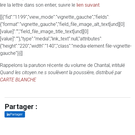
lire la lettre dans son entier, suivre le
lien suivant
.
[[{"fid":"1199","view_mode":"vignette_gauche","fields":
{"format":"vignette_gauche","field_file_image_alt_text[und][0]
[value]":"","field_file_image_title_text[und][0]
[value]":""},"type":"media","link_text":null,"attributes":
{"height":"220","width":"140","class":"media-element file-vignette-
gauche"}}]]
Rappelons la parution récente du volume de Chantal, intitulé
Quand les citoyen.ne.s soulèvent la poussière, distribué par
CARTE BLANCHE
Partager :
Partager