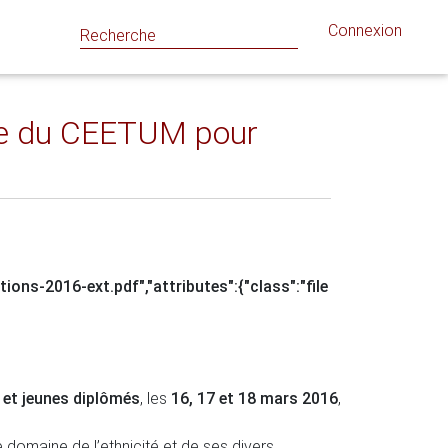
Connexion
que du CEETUM pour
tions-2016-ext.pdf","attributes":{"class":"file
 et jeunes diplômés
, les
16, 17 et 18 mars 2016
,
 domaine de l’ethnicité et de ses divers