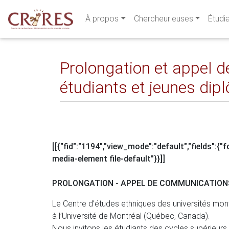
À propos
Chercheur·euses
Étudi
Prolongation et appel 
étudiants et jeunes dip
[[{"fid":"1194","view_mode":"default","fields":{
media-element file-default"}}]]
PROLONGATION - APPEL DE COMMUNICATION
Le Centre d’études ethniques des universités mo
à l’Université de Montréal (Québec, Canada).
Nous invitons les étudiants des cycles supérieurs