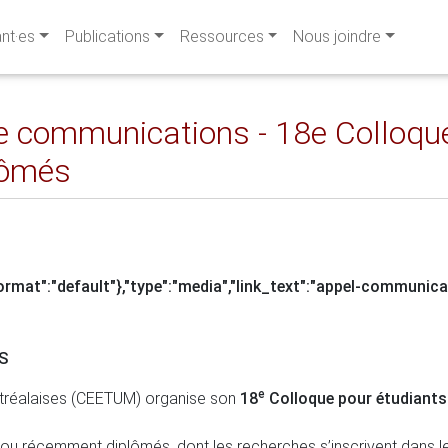
ant·es
Publications
Ressources
Nous joindre
de communications - 18e Collo
lômés
"format":"default"},"type":"media","link_text":"appel-communica
S
e
ntréalaises (CEETUM) organise son
18
Colloque pour étudiants
 ou récemment diplômés, dont les recherches s’inscrivent dans le