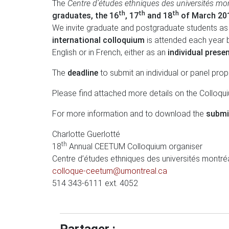
The
Centre d’études ethniques des universités mon
th
th
th
graduates, the 16
, 17
and 18
of March 20
We invite graduate and postgraduate students as w
international colloquium
is attended each year by
English or in French, either as an
individual prese
The
deadline
to submit an individual or panel prop
Please find attached more details on the Colloqu
For more information and to download the
submi
Charlotte Guerlotté
th
18
Annual CEETUM Colloquium organiser
Centre d’études ethniques des universités montr
colloque-ceetum@umontreal.ca
514 343-6111 ext. 4052