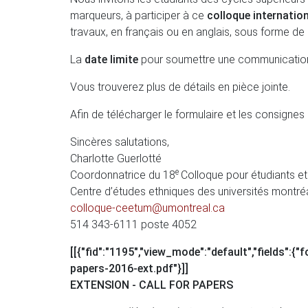
marqueurs, à participer à ce
colloque internatio
travaux, en français ou en anglais, sous forme de
La
date limite
pour soumettre une communication 
Vous trouverez plus de détails en pièce jointe.
Afin de télécharger le formulaire et les consignes
Sincères salutations,
Charlotte Guerlotté
e
Coordonnatrice du 18
Colloque pour étudiants e
Centre d’études ethniques des universités montr
colloque-ceetum@umontreal.ca
514 343-6111 poste 4052
[[{"fid":"1195","view_mode":"default","fields":{"f
papers-2016-ext.pdf"}]]
EXTENSION - CALL FOR PAPERS