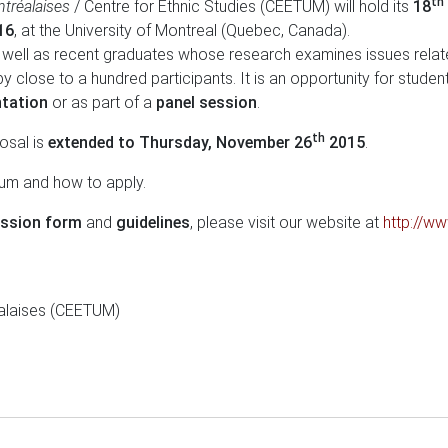
th
tréalaises
/ Centre for Ethnic Studies (CEETUM) will hold its
18
16
, at the University of Montreal (Quebec, Canada).
ell as recent graduates whose research examines issues related 
 close to a hundred participants. It is an opportunity for studen
ntation
or as part of a
panel session
.
th
osal is
extended to Thursday, November 26
2015
.
ium and how to apply.
ssion form
and
guidelines
, please visit our website at
http://w
éalaises (CEETUM)