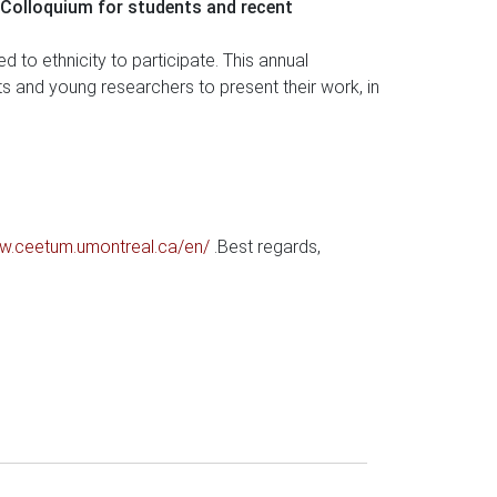
Colloquium for students and recent
to ethnicity to participate. This annual
ts and young researchers to present their work, in
ww.ceetum.umontreal.ca/en/
.
Best regards,