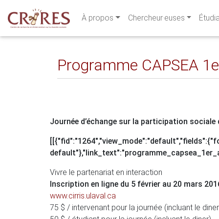
À propos
Chercheur·euses
Étudi
Programme CAPSEA 1er
Journée d’échange sur la participation sociale
[[{"fid":"1264","view_mode":"default","fields":{"
default"},"link_text":"programme_capsea_1er_a
Vivre le partenariat en interaction
Inscription en ligne du 5 février au 20 mars 201
www.cirris.ulaval.ca
75 $ / intervenant pour la journée (incluant le diner