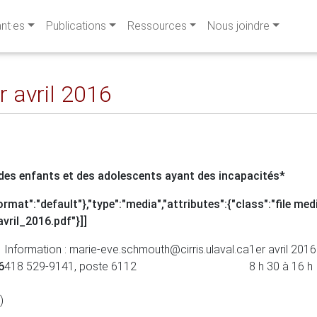
ant·es
Publications
Ressources
Nous joindre
 avril 2016
 des enfants et des adolescents ayant des incapacités*
format":"default"},"type":"media","attributes":{"class":"file med
vril_2016.pdf"}]]
Information : marie-eve.schmouth@cirris.ulaval.ca
1er avril 2016
6
418 529-9141, poste 6112
8 h 30 à 16 h
)