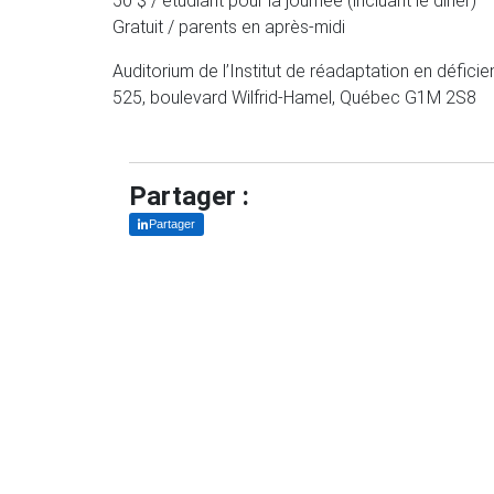
50 $ / étudiant pour la journée (incluant le diner)
Gratuit / parents en après-midi
Auditorium de l’Institut de réadaptation en défic
525, boulevard Wilfrid-Hamel, Québec G1M 2S8
Partager :
Partager