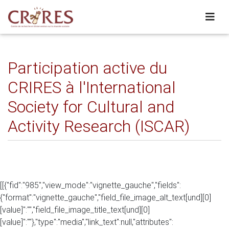
Participation active du
CRIRES à l'International
Society for Cultural and
Activity Research (ISCAR)
[[{"fid":"985","view_mode":"vignette_gauche","fields":
{"format":"vignette_gauche","field_file_image_alt_text[und][0]
[value]":"","field_file_image_title_text[und][0]
[value]":""},"type":"media","link_text":null,"attributes":