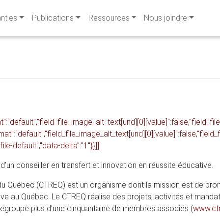
ant·es
Publications
Ressources
Nous joindre
t":"default","field_file_image_alt_text[und][0][value]":false,"field_fi
rmat":"default","field_file_image_alt_text[und][0][value]":false,"field
ile-default","data-delta":"1"}}]]
’un conseiller en transfert et innovation en réussite éducative.
 du Québec (CTREQ) est un organisme dont la mission est de promo
ive au Québec. Le CTREQ réalise des projets, activités et mandat
regroupe plus d’une cinquantaine de membres associés (
www.ctr