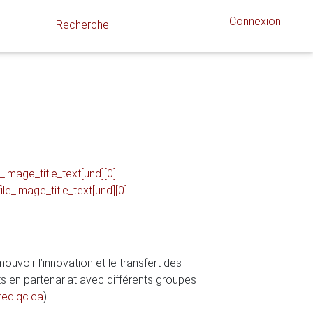
Connexion
le_image_title_text[und][0]
_file_image_title_text[und][0]
uvoir l’innovation et le transfert des
s en partenariat avec différents groupes
eq.qc.ca
).