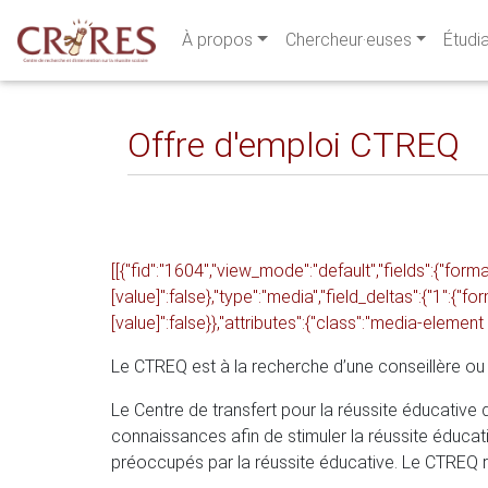
À propos
Chercheur·euses
Étudi
Offre d'emploi CTREQ
[[{"fid":"1604","view_mode":"default","fields":{"forma
[value]":false},"type":"media","field_deltas":{"1":{"fo
[value]":false}},"attributes":{"class":"media-element f
Le CTREQ est à la recherche d’une conseillère ou d
Le Centre de transfert pour la réussite éducative
connaissances afin de stimuler la réussite éducat
préoccupés par la réussite éducative. Le CTREQ 