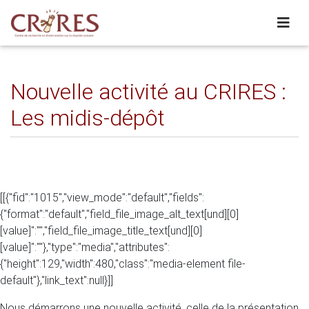
Nouvelle activité au CRIRES :
Les midis-dépôt
[[{"fid":"1015","view_mode":"default","fields":
{"format":"default","field_file_image_alt_text[und][0]
[value]":"","field_file_image_title_text[und][0]
[value]":""},"type":"media","attributes":
{"height":129,"width":480,"class":"media-element file-
default"},"link_text":null}]]
Nous démarrons une nouvelle activité, celle de la présentation