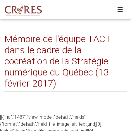
Mémoire de l'équipe TACT
dans le cadre de la
cocréation de la Stratégie
numérique du Québec (13
février 2017)
[[{"fid":"1487","view_mode":"default","fields":
{"format":"default","field_file_image_alt_text[und][0]