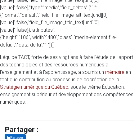
[value]":false,"field_file_image_title_text[und][0]
[value]":false},"type":"media","field_deltas":{"1":
{"format":"default","field_file_image_alt_text[und][0]
[value]":false,"field_file_image_title_text[und][0]
[value]":false}},"attributes":
{"height":"106","width":"480","class":"media-element file-
default","data-delta":"1"}}]]
L'équipe TACT, forte de ses vingt ans à faire l'étude de l'apport
des technologies et des ressources numériques à
l'enseignement et à l'apprentissage, a soumis un
mémoire
en
tant que contribution au processus de cocréation de la
Stratégie numérique du Québec
, sous le thème Éducation
,
enseignement
supérieur
et
développement
des
compétences
numériques.
Partager :
Partager