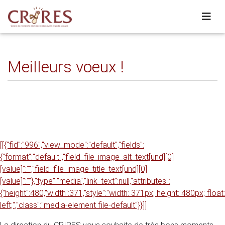
Meilleurs voeux !
[[{"fid":"996","view_mode":"default","fields":
{"format":"default","field_file_image_alt_text[und][0]
[value]":"","field_file_image_title_text[und][0]
[value]":""},"type":"media","link_text":null,"attributes":
{"height":480,"width":371,"style":"width: 371px; height: 480px; float:
left;","class":"media-element file-default"}}]]