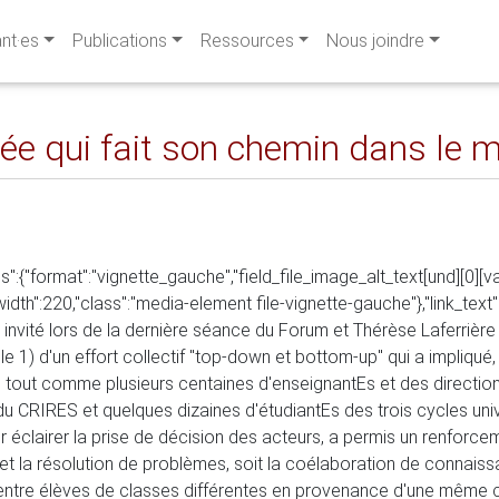
ant·es
Publications
Ressources
Nous joindre
idée qui fait son chemin dans le
":{"format":"vignette_gauche","field_file_image_alt_text[und][0][valu
0,"width":220,"class":"media-element file-vignette-gauche"},"link_tex
 invité lors de la dernière séance du Forum et Thérèse Laferrière 
 1) d'un effort collectif "top-down et bottom-up" qui a impliqué, 
 tout comme plusieurs centaines d'enseignantEs et des direction
u CRIRES et quelques dizaines d'étudiantEs des trois cycles uni
 éclairer la prise de décision des acteurs, a permis un renforce
et la résolution de problèmes, soit la coélaboration de connais
entre élèves de classes différentes en provenance d'une même c