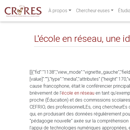
À propos
Chercheur·euses
Étudi
L'école en réseau, une 
[[{"fid":"1138","view_mode":"vignette_gauche","fields
[value]":""},"type":"media","attributes":{"height":17
cause francophone, était le conférencier principal
brièvement de l'
école en réseau
en tant qu'exemple
proche (Éducation) et des commissions scolaires
CEFRIO, des professionnelLEs, cinq chercheurEs d
qui, en produisant des données régulièrement pour
"pédagogie nouvelle" axée sur la compréhension 
l'appui de technologies numériques appropriées, 