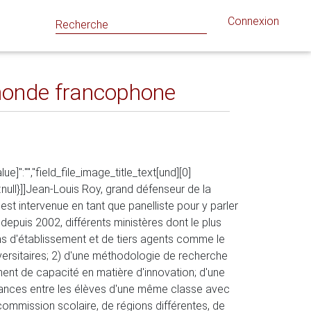
Connexion
 monde francophone
e]":"","field_file_image_title_text[und][0]
t":null}]]Jean-Louis Roy, grand défenseur de la
est intervenue en tant que panelliste pour y parler
depuis 2002, différents ministères dont le plus
s d'établissement et de tiers agents comme le
versitaires; 2) d'une méthodologie de recherche
ment de capacité en matière d'innovation; d'une
sances entre les élèves d'une même classe avec
ommission scolaire, de régions différentes, de