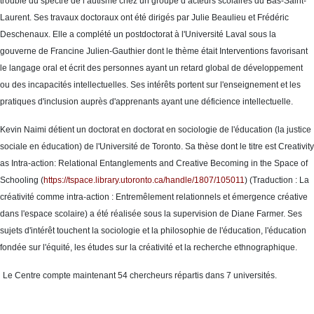
trouble du spectre de l’autisme chez un groupe d’acteurs scolaires du Bas-Saint-
Laurent. Ses travaux doctoraux ont été dirigés par Julie Beaulieu et Frédéric
Deschenaux. Elle a complété un postdoctorat à l'Université Laval sous la
gouverne de Francine Julien-Gauthier dont le thème était Interventions favorisant
le langage oral et écrit des personnes ayant un retard global de développement
ou des incapacités intellectuelles. Ses intérêts portent sur l'enseignement et les
pratiques d'inclusion auprès d'apprenants ayant une déficience intellectuelle.
Kevin Naimi détient un doctorat en doctorat en sociologie de l'éducation (la justice
sociale en éducation) de l'Université de Toronto. Sa thèse dont le titre est Creativity
as Intra-action: Relational Entanglements and Creative Becoming in the Space of
Schooling (
https://tspace.library.utoronto.ca/handle/1807/105011
) (Traduction : La
créativité comme intra-action : Entremêlement relationnels et émergence créative
dans l'espace scolaire) a été réalisée sous la supervision de Diane Farmer. Ses
sujets d'intérêt touchent la sociologie et la philosophie de l'éducation, l'éducation
fondée sur l'équité, les études sur la créativité et la recherche ethnographique.
Le Centre compte maintenant 54 chercheurs répartis dans 7 universités.