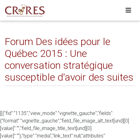
Forum Des idées pour le
Québec 2015 : Une
conversation stratégique
susceptible d'avoir des suites
[[{"fid":"1135","view_mode":"vignette_gauche","fields":
{"format":"vignette_gauche","field_file_image_alt_text[und][0]
[value]":"","field_file_image_title_text[und][0]
[value]":""},"type":"media","link_text":null,"attributes":