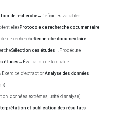
tion de recherche
→Définir les variables
tentielles
Protocole de recherche documentaire
ole de recherche
Recherche documentaire
erche
Sélection des études
→Procédure
es études
→Évaluation de la qualité
Exercice d’extraction
Analyse des données
on)
tion; données extrêmes; unité d’analyse)
nterprétation et publication des résultats