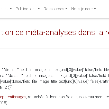
ant·es
Publications
Ressources
Nous joindre
ation de méta-analyses dans la r
t":"default","field_file_image_alt_text[und][0][value]":false,"field_fi
rmat":"default","field_file_image_alt_text[und][0][value]":false,"field_
value]":false,"field_file_image_title_text[und][0][value]":false}},"att
":"2"}}]]
 apprentissages
, rattachée à Jonathan Bolduc, nouveau membre r
2018):