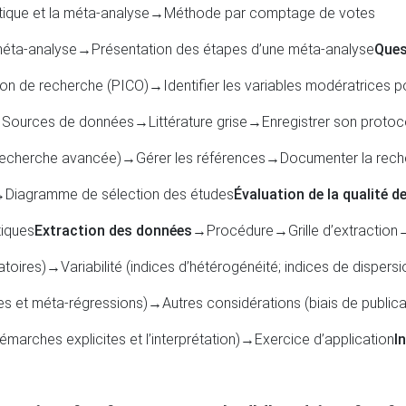
tique et la méta-analyse
→Méthode par comptage de votes
 méta-analyse
→Présentation des étapes d’une méta-analyse
Ques
on de recherche (PICO)
→Identifier les variables modératrices po
Sources de données
→Littérature grise
→Enregistrer son protoc
 recherche avancée)
→Gérer les références
→Documenter la rech
Diagramme de sélection des études
Évaluation de la qualité d
tiques
Extraction des données
→Procédure
→Grille d’extraction
→
atoires)
→Variabilité (indices d’hétérogénéité; indices de dispersi
pes et méta-régressions)
→Autres considérations (biais de publica
émarches explicites et l’interprétation)
→Exercice d’application
I