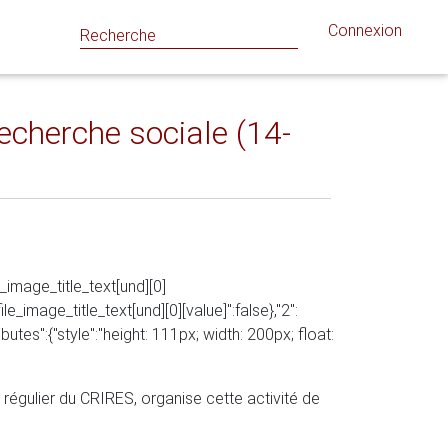
Connexion
echerche sociale (14-
le_image_title_text[und][0]
file_image_title_text[und][0][value]":false},"2":
ributes":{"style":"height: 111px; width: 200px; float:
égulier du CRIRES, organise cette activité de