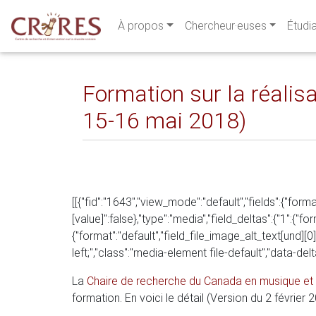
À propos
Chercheur·euses
Étudi
Formation sur la réalis
15-16 mai 2018)
[[{"fid":"1643","view_mode":"default","fields":{"forma
[value]":false},"type":"media","field_deltas":{"1":{"fo
{"format":"default","field_file_image_alt_text[und][0][
left;","class":"media-element file-default","data-delta
La
Chaire de recherche du Canada en musique et
formation. En voici le détail (Version du 2 février 