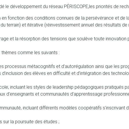
cédé le développement du réseau PÉRISCOPE,
les priorités de rec
 en fonction des conditions connues de la persévérance et de la 
u terrain) et itérative (réinvestissement annuel des résultats de r
érage et la résorption des tensions que soulève toute innovatio
es thèmes comme les suivants :
 les processus métacognitifs et d’autorégulation ainsi que les 
 d’inclusion des élèves en difficulté et d’intégration des technol
école, incluant les styles de leadership pédagogiques pratiqués pa
aux d’enseignants et communautés d’apprentissage professionnel
mmunauté, incluant différents modèles coopératifs s’inscrivant d
s sur la poursuite des études ;