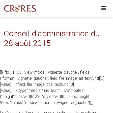
Conseil d'administration du
28 août 2015
[[{"fid":"1105","view_mode":"vignette_gauche","fields":
{"format":"vignette_gauche","field_file_image_alt_text[und][0]
[value]":"","field_file_image_title_text[und][0]
[value]":""},"type":"media","link_text":null,"attributes":
{"height":184,"width":220,"style":"width: 110px; height:
92px;","class":"media-element file-vignette-gauche"}}]]
Le Conseil d'administration se penche sur les prochaines