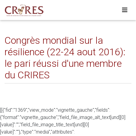
Congrès mondial sur la
résilience (22-24 aout 2016):
le pari réussi d'une membre
du CRIRES
[[{"fid":"1369","view_mode":"vignette_gauche","fields":
{"format":"vignette_gauche","field_file_image_alt_text[und][0]
[value]":"","field_file_image_title_text[und][0]
[value]":""},"type":"media","attributes":