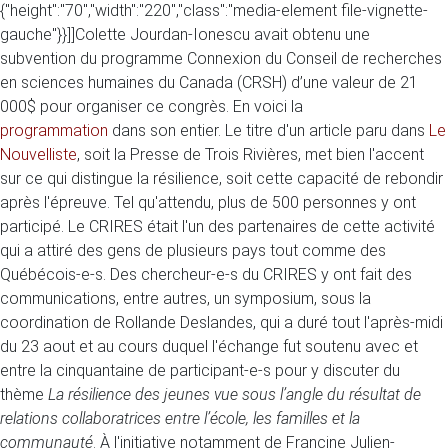
{"height":"70","width":"220","class":"media-element file-vignette-
gauche"}}]]Colette Jourdan-Ionescu avait obtenu une
subvention du programme Connexion du Conseil de recherches
en sciences humaines du Canada (CRSH) d’une valeur de 21
000$ pour organiser ce congrès. En voici la
programmation
dans son entier. Le titre d'un article paru dans
Le
Nouvelliste
, soit la Presse de Trois Rivières, met bien l'accent
sur ce qui distingue la résilience, soit cette capacité de rebondir
après l'épreuve. Tel qu'attendu, plus de 500 personnes y ont
participé. Le CRIRES était l'un des partenaires de cette activité
qui a attiré des gens de plusieurs pays tout comme des
Québécois-e-s. Des chercheur-e-s du CRIRES y ont fait des
communications, entre autres, un symposium, sous la
coordination de Rollande Deslandes, qui a duré tout l'après-midi
du 23 aout et au cours duquel l'échange fut soutenu avec et
entre la cinquantaine de participant-e-s pour y discuter du
thème
La résilience des jeunes vue sous l’angle du résultat de
relations collaboratrices entre l’école, les familles et la
communauté
. À l'initiative notamment de Francine Julien-