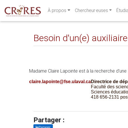
À propos
Chercheur·euses
Étudi
Besoin d'un(e) auxiliair
Madame Claire Lapointe est à la recherche d'une 
claire.lapointe@fse.ulaval.ca
Directrice de dé
Faculté des scien
Sciences éducatio
418 656-2131 pos
Partager :
Partager